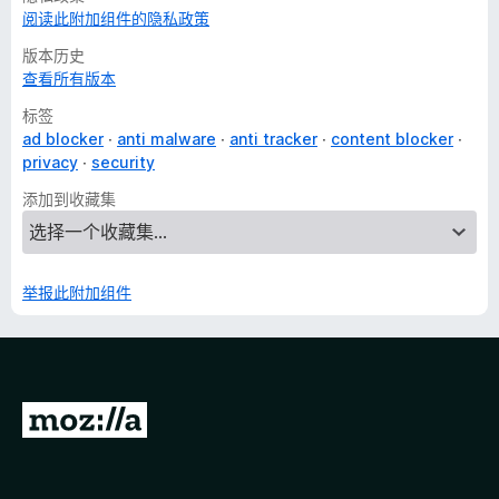
阅读此附加组件的隐私政策
版本历史
查看所有版本
标签
ad blocker
anti malware
anti tracker
content blocker
privacy
security
添加到收藏集
举报此附加组件
转
至
M