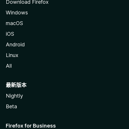
Download Firefox
Windows
macOS
iOS
Android
Linux
All
最新版本
Nightly
Beta
Firefox for Business