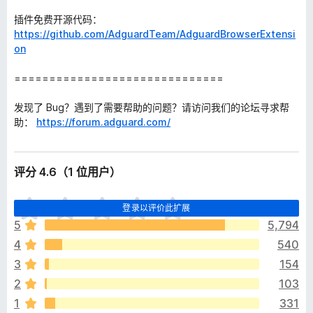
插件免费开源代码：
https://github.com/AdguardTeam/AdguardBrowserExtensi
on
==============================
发现了 Bug？遇到了需要帮助的问题？请访问我们的论坛寻求帮
助：
https://forum.adguard.com/
评分 4.6（1 位用户）
目
登录以评价此扩展
前
5
5,794
尚
4
540
无
评
3
154
分
2
103
1
331