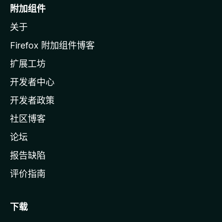
o
附加组件
z
关于
i
l
Firefox 附加组件博客
l
扩展工坊
a
开发者中心
主
页
开发者政策
社区博客
论坛
报告缺陷
评价指南
下载