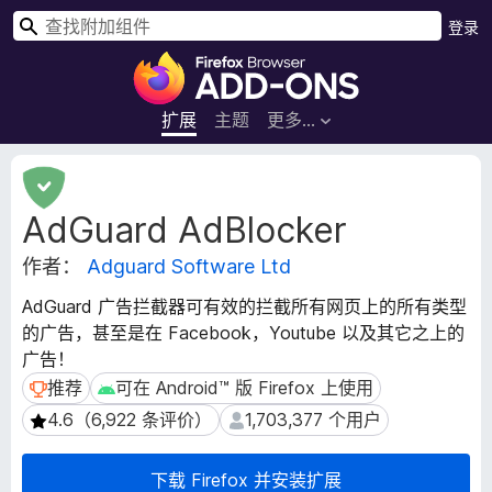
搜
登录
索
F
i
r
扩展
主题
更多…
e
f
扩
o
展
AdGuard AdBlocker
元
x
数
浏
作者：
Adguard Software Ltd
据
览
器
AdGuard 广告拦截器可有效的拦截所有网页上的所有类型
附
的广告，甚至是在 Facebook，Youtube 以及其它之上的
加
广告！
组
推荐
可在 Android™ 版 Firefox 上使用
推荐
可在 Android™ 版 Firefox 上使用
件
4.6（6,922 条评价）
1,703,377 个用户
4.6（6,922 条评价）
1,703,377 个用户
下载 Firefox 并安装扩展