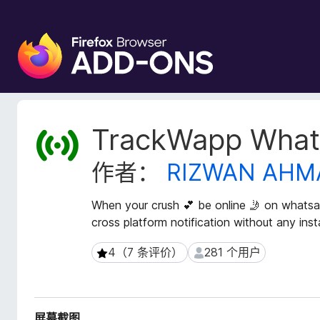
F
i
r
e
f
o
扩
TrackWapp Whats
x
展
元
浏
作者：
RIZWAN AHM
数
览
据
器
When your crush 💕 be online 🤳 on whatsapp
附
cross platform notification without any in
加
组
4（7 条评价）
281 个用户
4（7 条评价）
281 个用户
件
屏幕截图