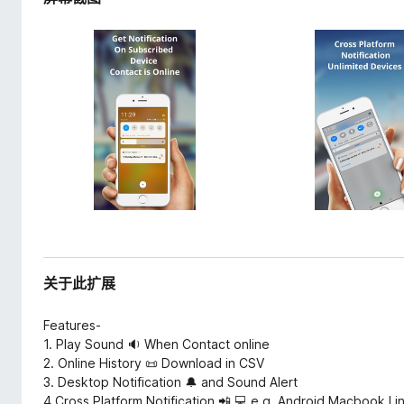
关于此扩展
Features-
1. Play Sound 🔉 When Contact online
2. Online History 📜 Download in CSV
3. Desktop Notification 🔔 and Sound Alert
4.Cross Platform Notification 📲 💻 e.g. Android,Macbook,L