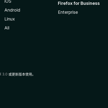
iOS
Firefox for Business
Android
Enterprise
Linux
All
3.0
或更新版本使用。