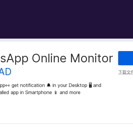
App Online Monitor
AD
下载文
👀 get notification 🔔 in your Desktop 🖥️ and
stalled app in Smartphone 📱 and more