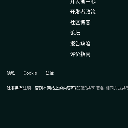
l
开发者中心
a
开发者政策
主
社区博客
页
论坛
报告缺陷
评价指南
隐私
Cookie
法律
除非另有
注明
，否则本网站上的内容可按
知识共享 署名-相同方式共享 