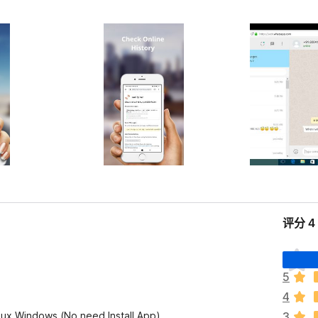
评分 
目
前
5
尚
4
无
评
inux,Windows (No need Install App)
3