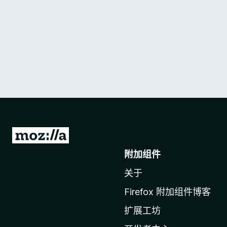
转
至
附加组件
M
关于
o
z
Firefox 附加组件博客
i
扩展工坊
l