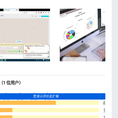
4（1 位用户）
登录以评价此扩展
4
1
1