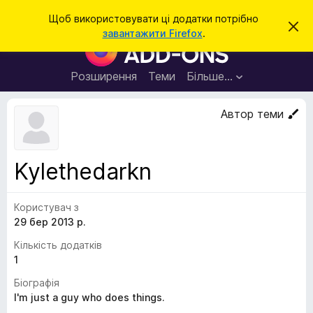
П
Увійти
Щоб використовувати ці додатки потрібно
В
о
завантажити Firefox
.
і
Д
ш
д
о
х
у
и
д
Розширення
Теми
Більше…
к
л
а
и
т
т
Автор теми
и
к
ц
е
и
с
б
п
Kylethedarkn
о
р
в
а
і
щ
Користувач з
у
е
29 бер 2013 р.
з
н
н
е
Кількість додатків
я
р
1
а
Біографія
F
I'm just a guy who does things.
i