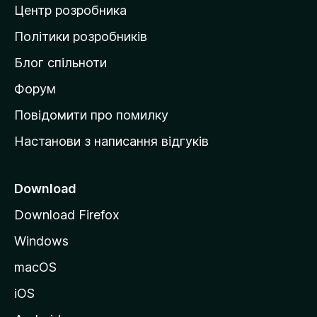
Центр розробника
д
о
Політики розробників
м
Блог спільноти
і
в
Форум
к
Повідомити про помилку
у
Настанови з написання відгуків
M
o
z
Download
i
Download Firefox
l
Windows
l
a
macOS
iOS