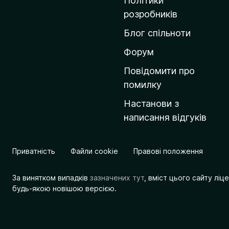
Політики
о
розробників
м
Блог спільноти
і
в
Форум
к
Повідомити про
у
помилку
M
Настанови з
o
написання відгуків
z
i
l
Приватність
Файли cookie
Правові положення
l
a
За винятком випадків
зазначених тут
, вміст цього сайту лі
будь-якою новішою версією.