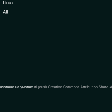
Linux
All
цензовано на умовах
ліцензії Creative Commons Attribution Share-A