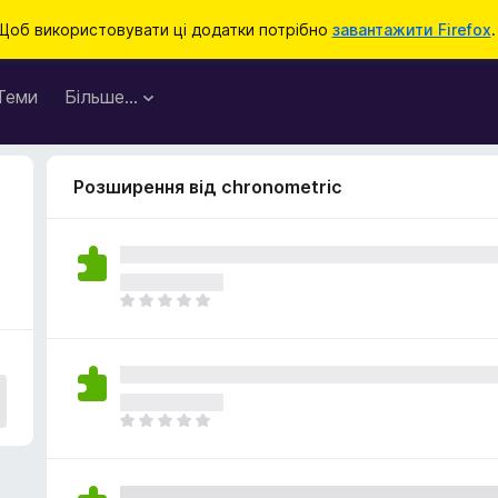
Щоб використовувати ці додатки потрібно
завантажити Firefox
.
Теми
Більше…
Розширення від chronometric
Щ
е
н
е
м
а
Щ
є
е
о
н
ц
е