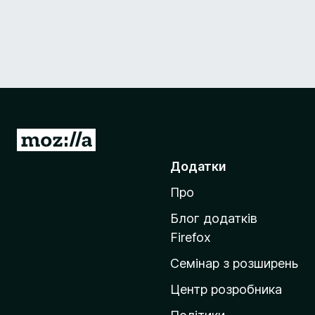
П
е
Додатки
р
Про
е
й
Блог додатків
т
Firefox
и
Семінар з розширень
н
а
Центр розробника
д