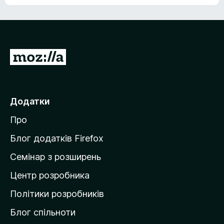
е
о
н
ц
е
і
м
н
а
о
є
П
к
о
е
ц
р
і
н
е
Додатки
о
й
к
Про
т
и
Блог додатків Firefox
н
Семінар з розширень
а
Центр розробника
д
о
Політики розробників
м
Блог спільноти
і