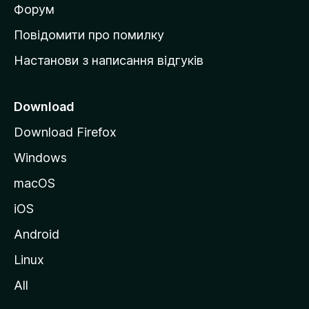
в
Форум
к
Повідомити про помилку
у
Настанови з написання відгуків
M
o
z
Download
i
Download Firefox
l
Windows
l
a
macOS
iOS
Android
Linux
All