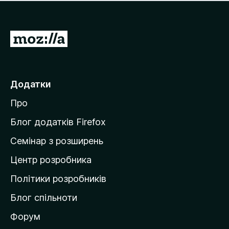
е
і
м
н
а
о
є
П
к
о
е
ц
р
і
н
е
Додатки
о
й
к
Про
т
и
Блог додатків Firefox
н
Семінар з розширень
а
Центр розробника
д
о
Політики розробників
м
Блог спільноти
і
в
Форум