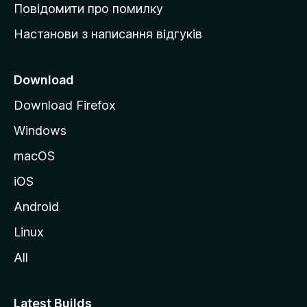
к
Повідомити про помилку
у
Настанови з написання відгуків
M
o
z
Download
i
Download Firefox
l
Windows
l
a
macOS
iOS
Android
Linux
All
Latest Builds