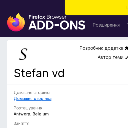
Д
о
Розширення
д
а
т
Розробник додатка
к
Автор теми
и
б
Stefan vd
р
а
у
з
Домашня сторінка
е
Домашня сторінка
р
Розташування
а
Antwerp, Belgium
F
Заняття
i