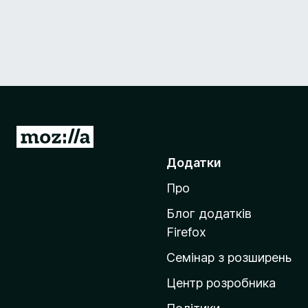
П
е
Додатки
р
Про
е
й
Блог додатків
т
Firefox
и
Семінар з розширень
н
а
Центр розробника
д