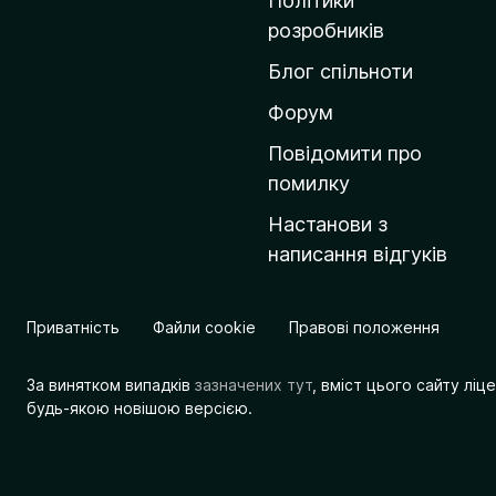
Політики
о
розробників
м
Блог спільноти
і
в
Форум
к
Повідомити про
у
помилку
M
Настанови з
o
написання відгуків
z
i
l
Приватність
Файли cookie
Правові положення
l
a
За винятком випадків
зазначених тут
, вміст цього сайту лі
будь-якою новішою версією.