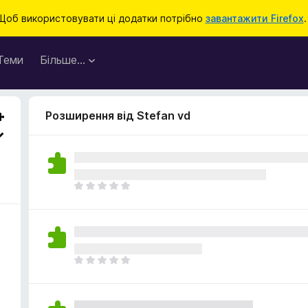
Щоб використовувати ці додатки потрібно
завантажити Firefox
.
Теми
Більше…
Розширення від Stefan vd
Щ
е
н
е
м
а
Щ
є
е
о
н
ц
е