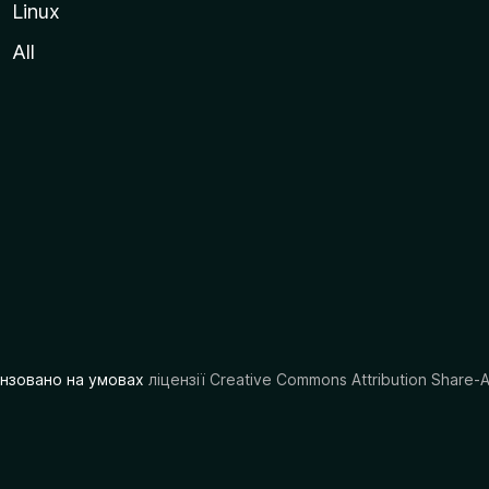
Linux
All
цензовано на умовах
ліцензії Creative Commons Attribution Share-A