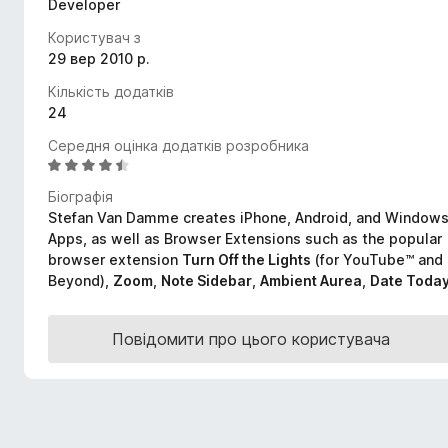
Developer
r
Користувач з
e
29 вер 2010 р.
f
o
Кількість додатків
x
24
Середня оцінка додатків розробника
О
ц
Біографія
і
Stefan Van Damme creates iPhone, Android, and Window
н
Apps, as well as Browser Extensions such as the popular
к
browser extension
Turn Off the Lights
(for YouTube™ and
а
Beyond),
Zoom
,
Note Sidebar
,
Ambient Aurea
,
Date Toda
4
,
5
Повідомити про цього користувача
з
5