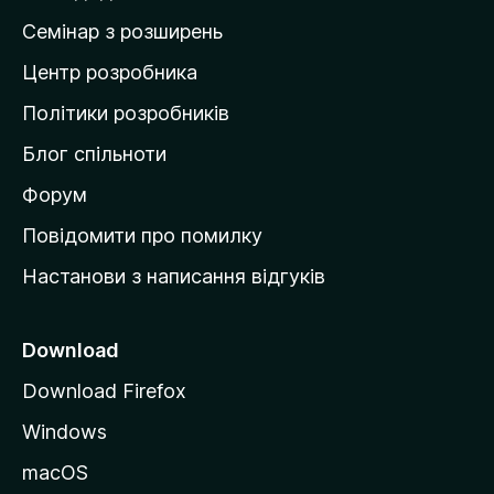
н
Семінар з розширень
а
Центр розробника
д
о
Політики розробників
м
Блог спільноти
і
в
Форум
к
Повідомити про помилку
у
Настанови з написання відгуків
M
o
z
Download
i
Download Firefox
l
Windows
l
a
macOS