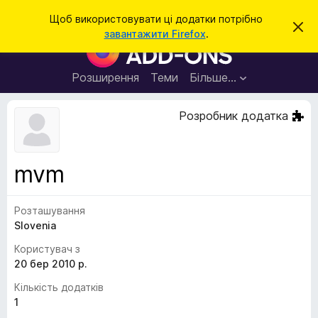
П
Увійти
Щоб використовувати ці додатки потрібно
В
о
завантажити Firefox
.
і
Д
ш
д
о
х
у
и
д
Розширення
Теми
Більше…
к
л
а
и
т
т
Розробник додатка
и
к
ц
е
и
с
б
п
mvm
о
р
в
а
і
щ
Розташування
у
е
Slovenia
з
н
н
е
Користувач з
я
р
20 бер 2010 р.
а
Кількість додатків
F
1
i