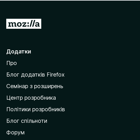
е
і
м
н
а
о
є
П
к
о
е
ц
р
і
н
е
Додатки
о
й
к
Про
т
и
Блог додатків Firefox
н
Семінар з розширень
а
Центр розробника
д
о
Політики розробників
м
Блог спільноти
і
в
Форум