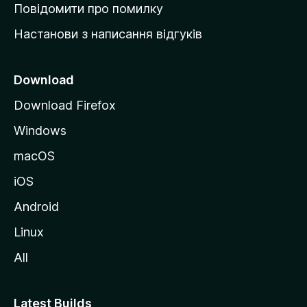
к
Повідомити про помилку
у
Настанови з написання відгуків
M
o
z
Download
i
Download Firefox
l
Windows
l
a
macOS
iOS
Android
Linux
All
Latest Builds