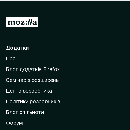
е
і
м
н
а
о
є
П
к
о
е
ц
р
і
н
е
Додатки
о
й
к
Про
т
и
Блог додатків Firefox
н
Семінар з розширень
а
Центр розробника
д
о
Політики розробників
м
Блог спільноти
і
в
Форум