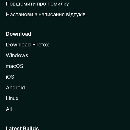
к
Повідомити про помилку
у
Настанови з написання відгуків
M
o
z
Download
i
Download Firefox
l
Windows
l
a
macOS
iOS
Android
Linux
All
Latest Builds