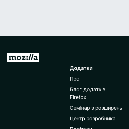
П
е
Додатки
р
Про
е
й
Блог додатків
т
Firefox
и
Семінар з розширень
н
а
Центр розробника
д