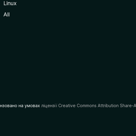
Linux
All
цензовано на умовах
ліцензії Creative Commons Attribution Share-A