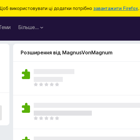
Щоб використовувати ці додатки потрібно
завантажити Firefox
.
Теми
Більше…
Розширення від MagnusVonMagnum
Щ
е
н
е
м
а
Щ
є
е
о
н
ц
е