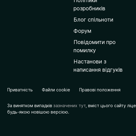
Політики
о
розробників
м
Блог спільноти
і
в
Форум
к
Повідомити про
у
помилку
M
Настанови з
o
написання відгуків
z
i
l
Приватність
Файли cookie
Правові положення
l
a
За винятком випадків
зазначених тут
, вміст цього сайту лі
будь-якою новішою версією.