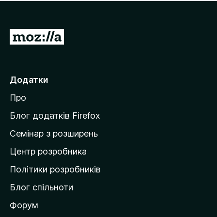
е
і
м
н
а
о
є
П
к
о
е
ц
р
і
н
е
Додатки
о
й
к
Про
т
и
Блог додатків Firefox
н
Семінар з розширень
а
Центр розробника
д
о
Політики розробників
м
Блог спільноти
і
в
Форум