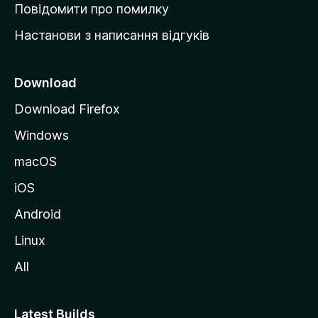
к
Повідомити про помилку
у
Настанови з написання відгуків
M
o
z
Download
i
Download Firefox
l
Windows
l
a
macOS
iOS
Android
Linux
All
Latest Builds