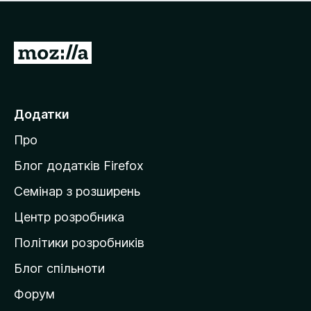
е
і
м
н
а
о
є
П
к
о
е
ц
р
і
н
е
Додатки
о
й
к
Про
т
и
Блог додатків Firefox
н
Семінар з розширень
а
Центр розробника
д
о
Політики розробників
м
Блог спільноти
і
в
Форум