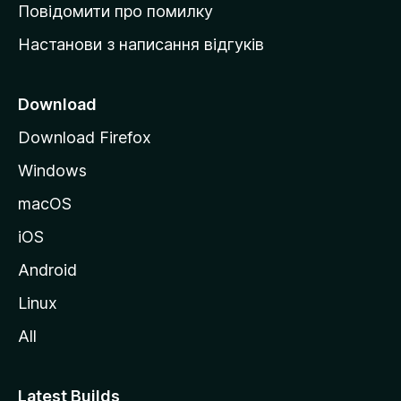
к
Повідомити про помилку
у
Настанови з написання відгуків
M
o
z
Download
i
Download Firefox
l
Windows
l
a
macOS
iOS
Android
Linux
All
Latest Builds