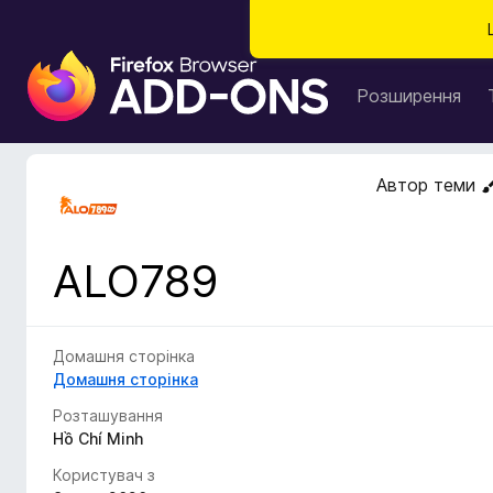
Д
о
Розширення
д
а
т
Автор теми
к
и
б
ALO789
р
а
у
з
Домашня сторінка
е
Домашня сторінка
р
Розташування
а
Hồ Chí Minh
F
Користувач з
i