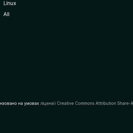
Linux
All
цензовано на умовах
ліцензії Creative Commons Attribution Share-A