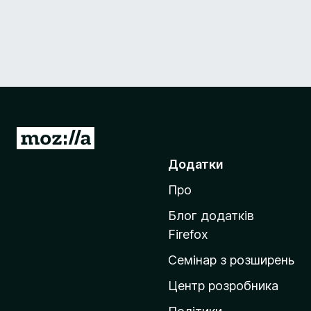
П
е
Додатки
р
Про
е
й
Блог додатків
т
Firefox
и
Семінар з розширень
н
а
Центр розробника
д