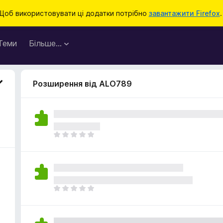
Щоб використовувати ці додатки потрібно
завантажити Firefox
.
Теми
Більше…
Розширення від ALO789
Щ
е
н
е
м
а
Щ
є
е
о
н
ц
е