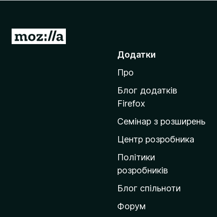
r
e
f
П
o
е
Додатки
x
р
Про
е
й
Блог додатків
т
Firefox
и
Семінар з розширень
н
а
Центр розробника
д
Політики
о
розробників
м
Блог спільноти
і
в
Форум