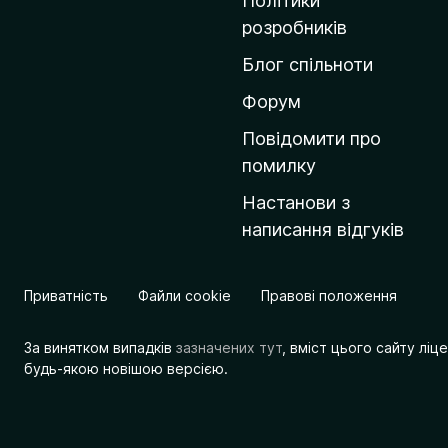
Політики
о
розробників
м
Блог спільноти
і
в
Форум
к
Повідомити про
у
помилку
M
Настанови з
o
написання відгуків
z
i
l
Приватність
Файли cookie
Правові положення
l
a
За винятком випадків
зазначених тут
, вміст цього сайту лі
будь-якою новішою версією.