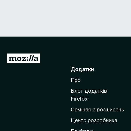
П
е
Додатки
р
Про
е
й
Блог додатків
т
Firefox
и
Семінар з розширень
н
а
Центр розробника
д