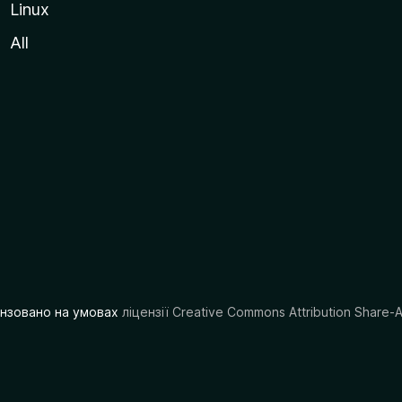
Linux
All
цензовано на умовах
ліцензії Creative Commons Attribution Share-A