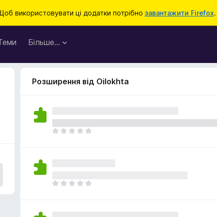
Щоб використовувати ці додатки потрібно
завантажити Firefox
.
Теми
Більше…
Розширення від Oilokhta
Щ
е
н
е
м
а
Щ
є
е
о
н
ц
е