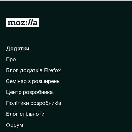
е
і
м
н
а
о
є
П
к
о
е
ц
р
і
н
е
Додатки
о
й
к
Про
т
и
Блог додатків Firefox
н
Семінар з розширень
а
Центр розробника
д
о
Політики розробників
м
Блог спільноти
і
в
Форум