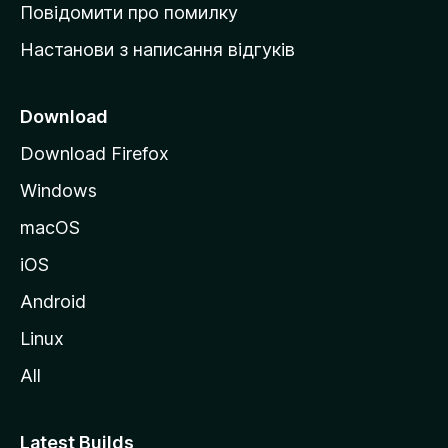
к
Повідомити про помилку
у
Настанови з написання відгуків
M
o
z
Download
i
Download Firefox
l
Windows
l
a
macOS
iOS
Android
Linux
All
Latest Builds