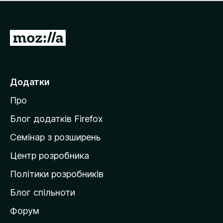
е
і
м
н
а
о
є
П
к
о
е
ц
р
і
н
е
Додатки
о
й
к
Про
т
и
Блог додатків Firefox
н
Семінар з розширень
а
Центр розробника
д
о
Політики розробників
м
Блог спільноти
і
в
Форум