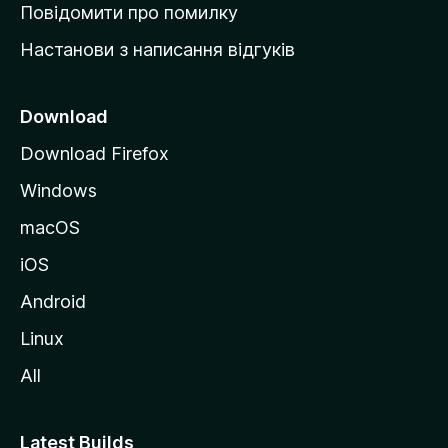
к
Повідомити про помилку
у
Настанови з написання відгуків
M
o
z
Download
i
Download Firefox
l
Windows
l
a
macOS
iOS
Android
Linux
All
Latest Builds