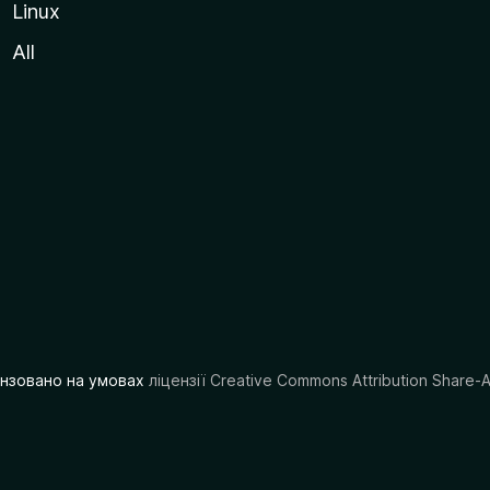
Linux
All
цензовано на умовах
ліцензії Creative Commons Attribution Share-A