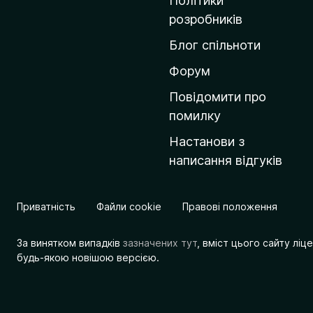
Політики
о
розробників
м
Блог спільноти
і
в
Форум
к
Повідомити про
у
помилку
M
Настанови з
o
написання відгуків
z
i
l
Приватність
Файли cookie
Правові положення
l
a
За винятком випадків
зазначених тут
, вміст цього сайту лі
будь-якою новішою версією.