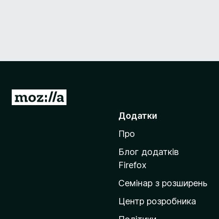
П
е
Додатки
р
Про
е
й
Блог додатків
т
Firefox
и
Семінар з розширень
н
а
Центр розробника
д