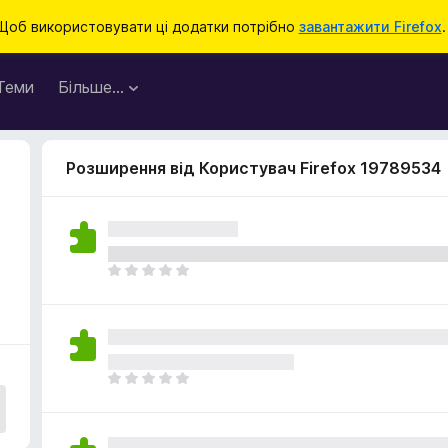
Щоб використовувати ці додатки потрібно
завантажити Firefox
.
Теми
Більше…
Розширення від Користувач Firefox 19789534
Щ
е
н
е
м
а
Щ
є
е
о
н
ц
е