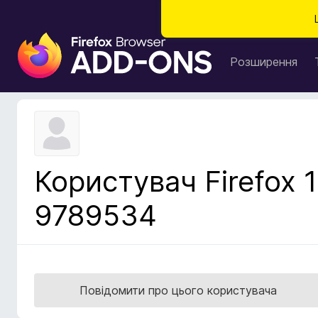
Д
о
Розширення
д
а
т
к
и
б
Користувач Firefox 1
р
а
9789534
у
з
е
р
а
Повідомити про цього користувача
F
i