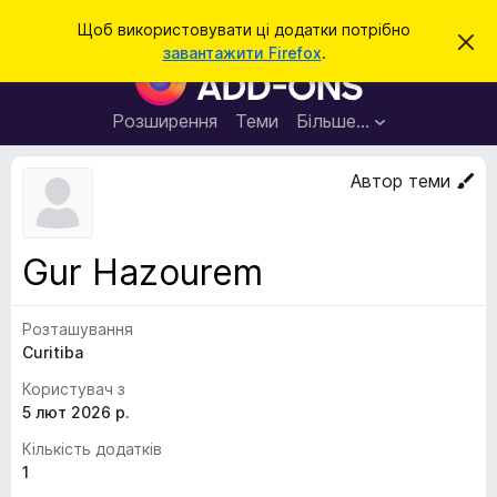
П
Увійти
Щоб використовувати ці додатки потрібно
В
о
завантажити Firefox
.
і
Д
ш
д
о
х
у
и
д
Розширення
Теми
Більше…
к
л
а
и
т
т
Автор теми
и
к
ц
е
и
с
б
п
Gur Hazourem
о
р
в
а
і
щ
Розташування
у
е
Curitiba
з
н
н
е
Користувач з
я
р
5 лют 2026 р.
а
Кількість додатків
F
1
i