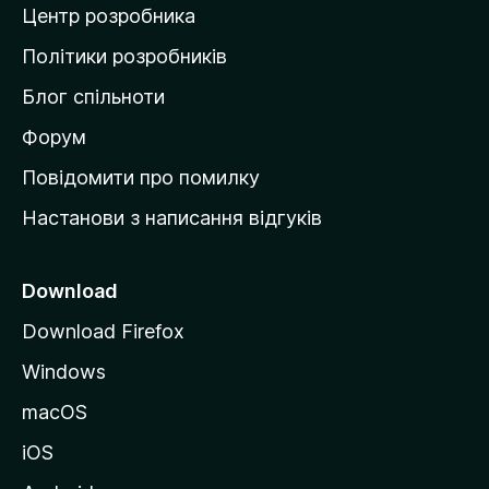
Центр розробника
д
о
Політики розробників
м
Блог спільноти
і
в
Форум
к
Повідомити про помилку
у
Настанови з написання відгуків
M
o
z
Download
i
Download Firefox
l
Windows
l
a
macOS
iOS