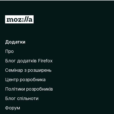
е
і
м
н
а
о
є
П
к
о
е
ц
р
і
н
е
Додатки
о
й
к
Про
т
и
Блог додатків Firefox
н
Семінар з розширень
а
Центр розробника
д
о
Політики розробників
м
Блог спільноти
і
в
Форум