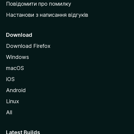
к
Повідомити про помилку
у
Настанови з написання відгуків
M
o
z
Download
i
Download Firefox
l
Windows
l
a
macOS
iOS
Android
Linux
All
Latest Builds