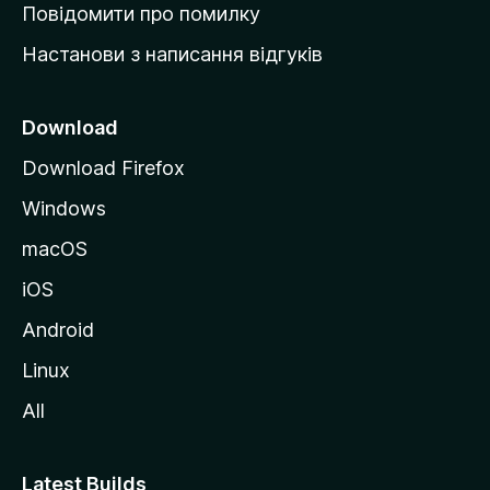
к
Повідомити про помилку
у
Настанови з написання відгуків
M
o
z
Download
i
Download Firefox
l
Windows
l
a
macOS
iOS
Android
Linux
All
Latest Builds