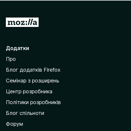
е
і
м
н
а
о
є
П
к
о
е
ц
р
і
н
е
Додатки
о
й
к
Про
т
и
Блог додатків Firefox
н
Семінар з розширень
а
Центр розробника
д
о
Політики розробників
м
Блог спільноти
і
в
Форум