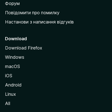
в
Форум
к
Повідомити про помилку
у
Настанови з написання відгуків
M
o
z
Download
i
Download Firefox
l
Windows
l
a
macOS
iOS
Android
Linux
All