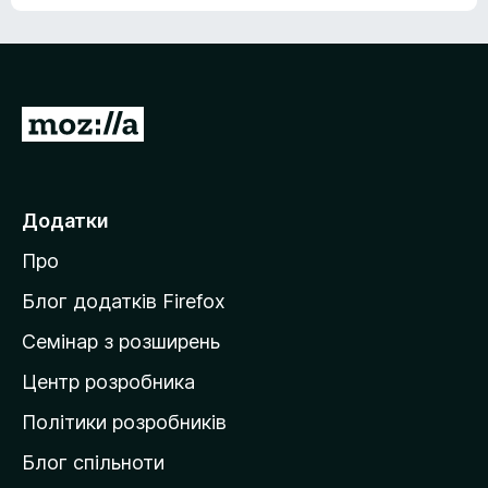
е
о
н
ц
е
і
м
н
а
о
є
П
к
о
е
ц
р
і
н
е
Додатки
о
й
к
Про
т
и
Блог додатків Firefox
н
Семінар з розширень
а
Центр розробника
д
о
Політики розробників
м
Блог спільноти
і