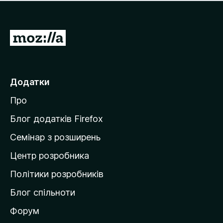
е
і
м
н
а
о
є
П
к
о
е
ц
р
і
н
е
Додатки
о
й
к
Про
т
и
Блог додатків Firefox
н
Семінар з розширень
а
Центр розробника
д
о
Політики розробників
м
Блог спільноти
і
в
Форум