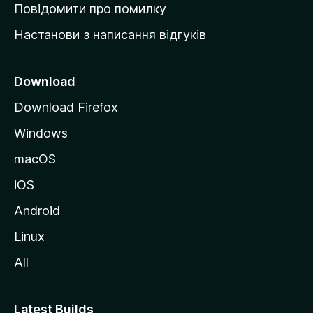
к
Повідомити про помилку
у
Настанови з написання відгуків
M
o
z
Download
i
Download Firefox
l
Windows
l
a
macOS
iOS
Android
Linux
All
Latest Builds