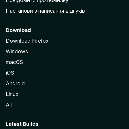
Повідомити про помилку
у
Настанови з написання відгуків
M
o
z
Download
i
Download Firefox
l
Windows
l
a
macOS
iOS
Android
Linux
All
Latest Builds