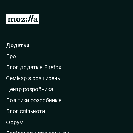
r
e
П
f
е
o
р
x
е
Додатки
й
Про
т
и
Блог додатків Firefox
н
Семінар з розширень
а
Центр розробника
д
о
Політики розробників
м
Блог спільноти
і
в
Форум
к