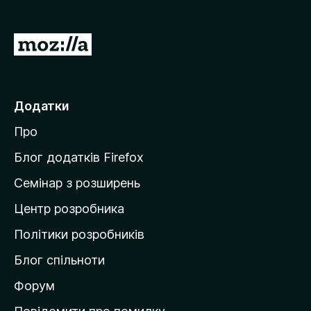
r
e
П
f
е
o
р
x
е
Додатки
й
Про
т
и
Блог додатків Firefox
н
Семінар з розширень
а
Центр розробника
д
о
Політики розробників
м
Блог спільноти
і
в
Форум
к