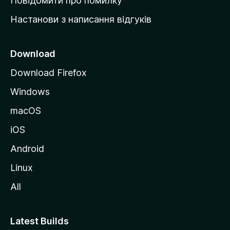
Повідомити про помилку
у
Настанови з написання відгуків
M
o
z
Download
i
Download Firefox
l
Windows
l
a
macOS
iOS
Android
Linux
All
Latest Builds