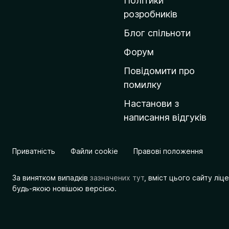
Політики
о
розробників
м
Блог спільноти
і
в
Форум
к
Повідомити про
у
помилку
M
Настанови з
o
написання відгуків
z
i
l
Приватність
Файли cookie
Правові положення
l
a
За винятком випадків
зазначених тут
, вміст цього сайту лі
будь-якою новішою версією.