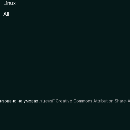
Linux
All
цензовано на умовах
ліцензії Creative Commons Attribution Share-A