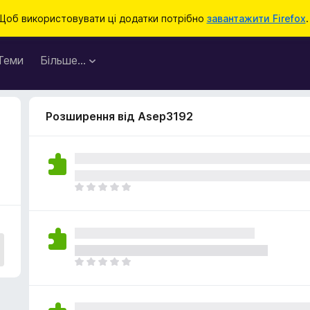
Щоб використовувати ці додатки потрібно
завантажити Firefox
.
Теми
Більше…
Розширення від Asep3192
Щ
е
н
е
м
а
Щ
є
е
о
н
ц
е