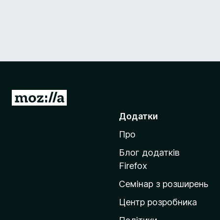
П
е
Додатки
р
Про
е
й
Блог додатків
т
Firefox
и
Семінар з розширень
н
а
Центр розробника
д