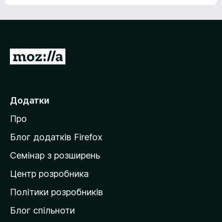
е
о
н
ц
е
і
м
н
а
о
є
П
к
о
е
ц
р
і
н
е
Додатки
о
й
к
Про
т
и
Блог додатків Firefox
н
Семінар з розширень
а
Центр розробника
д
о
Політики розробників
м
Блог спільноти
і