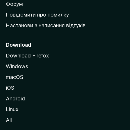
в
Форум
к
Повідомити про помилку
у
Настанови з написання відгуків
M
o
z
Download
i
Download Firefox
l
Windows
l
a
macOS
iOS
Android
Linux
All