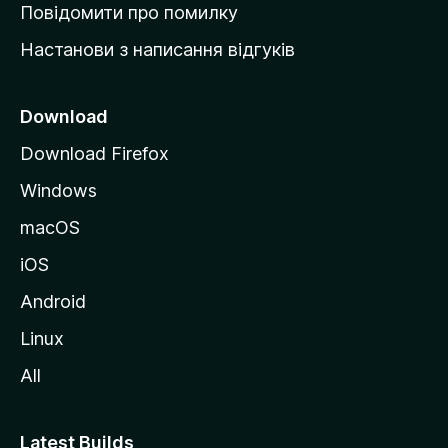
к
Повідомити про помилку
у
Настанови з написання відгуків
M
o
z
Download
i
Download Firefox
l
Windows
l
a
macOS
iOS
Android
Linux
All
Latest Builds