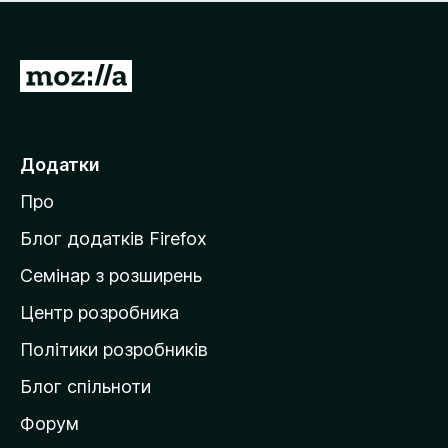
е
і
м
н
а
о
є
П
к
о
е
ц
р
і
н
е
Додатки
о
й
к
Про
т
и
Блог додатків Firefox
н
Семінар з розширень
а
Центр розробника
д
о
Політики розробників
м
Блог спільноти
і
в
Форум