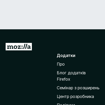
П
е
Додатки
р
Про
е
й
Блог додатків
т
Firefox
и
Семінар з розширень
н
а
Центр розробника
д