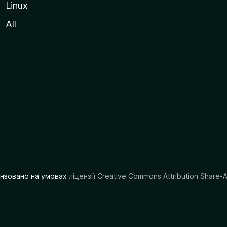
Linux
All
цензовано на умовах
ліцензії Creative Commons Attribution Share-A