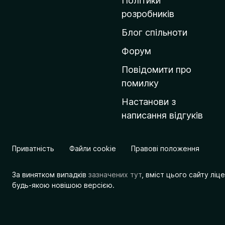
Політики
о
розробників
м
Блог спільноти
і
в
Форум
к
Повідомити про
у
помилку
M
Настанови з
o
написання відгуків
z
i
l
Приватність
Файли cookie
Правові положення
l
a
За винятком випадків
зазначених тут
, вміст цього сайту лі
будь-якою новішою версією.