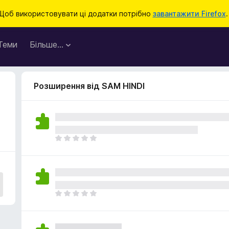
Щоб використовувати ці додатки потрібно
завантажити Firefox
.
Теми
Більше…
Розширення від SAM HINDI
Щ
е
н
е
м
а
Щ
є
е
о
н
ц
е