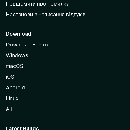
к
Повідомити про помилку
у
Настанови з написання відгуків
M
o
z
Download
i
Download Firefox
l
Windows
l
a
macOS
iOS
Android
Linux
All
Latest Builds