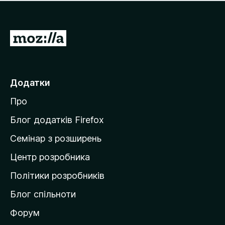
е
і
м
н
а
о
є
П
к
о
е
ц
р
і
н
е
Додатки
о
й
к
Про
т
и
Блог додатків Firefox
н
Семінар з розширень
а
Центр розробника
д
о
Політики розробників
м
Блог спільноти
і
в
Форум