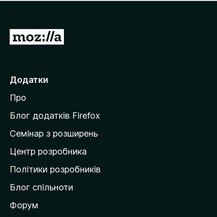
е
і
м
н
а
о
є
П
к
о
е
ц
р
і
н
е
Додатки
о
й
к
Про
т
и
Блог додатків Firefox
н
Семінар з розширень
а
Центр розробника
д
о
Політики розробників
м
Блог спільноти
і
в
Форум