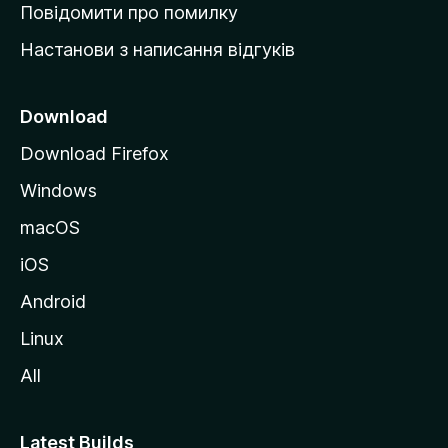
к
Повідомити про помилку
у
Настанови з написання відгуків
M
o
z
Download
i
Download Firefox
l
Windows
l
a
macOS
iOS
Android
Linux
All
Latest Builds