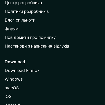
Центр розробника
д
о
Політики розробників
м
Блог спільноти
і
в
Форум
к
Повідомити про помилку
у
Настанови з написання відгуків
M
o
z
Download
i
Download Firefox
l
Windows
l
a
macOS
iOS