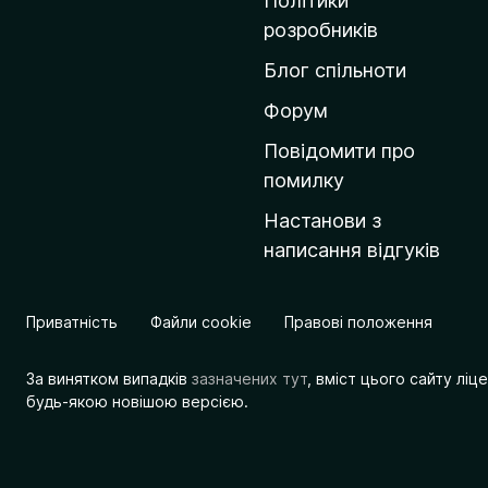
Політики
о
розробників
м
Блог спільноти
і
в
Форум
к
Повідомити про
у
помилку
M
Настанови з
o
написання відгуків
z
i
l
Приватність
Файли cookie
Правові положення
l
a
За винятком випадків
зазначених тут
, вміст цього сайту лі
будь-якою новішою версією.