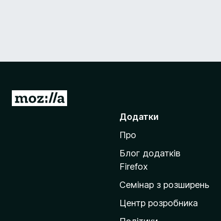
П
е
Додатки
р
Про
е
й
Блог додатків
т
Firefox
и
Семінар з розширень
н
а
Центр розробника
д