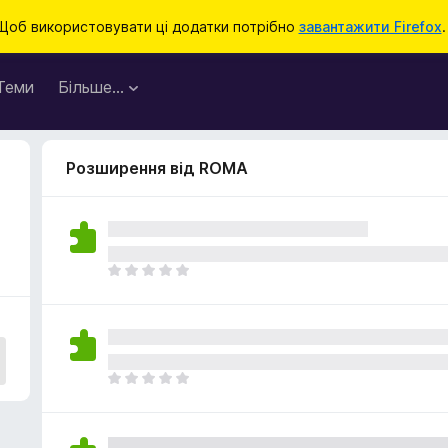
Щоб використовувати ці додатки потрібно
завантажити Firefox
.
Теми
Більше…
Розширення від ROMA
Щ
е
н
е
м
а
Щ
є
е
о
н
ц
е