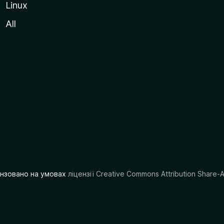
Linux
All
цензовано на умовах
ліцензії Creative Commons Attribution Share-A