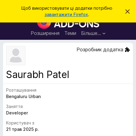
П
Увійти
Щоб використовувати ці додатки потрібно
В
о
завантажити Firefox
.
і
Д
ш
д
о
х
у
и
д
Розширення
Теми
Більше…
к
л
а
и
т
т
Розробник додатка
и
к
ц
е
и
с
б
п
Saurabh Patel
о
р
в
а
і
щ
Розташування
у
е
Bengaluru Urban
з
н
н
е
Заняття
я
р
Developer
а
Користувач з
F
21 трав 2025 р.
i