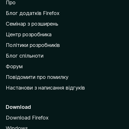
к
Про
т
и
Блог додатків Firefox
н
Семінар з розширень
а
Центр розробника
д
о
Політики розробників
м
Блог спільноти
і
в
Форум
к
Повідомити про помилку
у
Настанови з написання відгуків
M
o
z
Download
i
Download Firefox
l
Windows
l