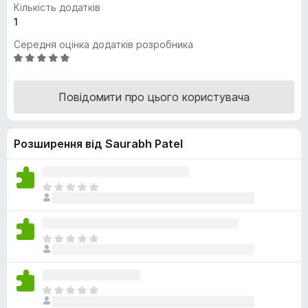
Кількість додатків
r
1
e
Середня оцінка додатків розробника
f
О
o
ц
x
і
Повідомити про цього користувача
н
к
а
Розширення від Saurabh Patel
4
,
9
з
Щ
5
е
н
е
Щ
м
е
а
н
є
е
о
Щ
м
ц
е