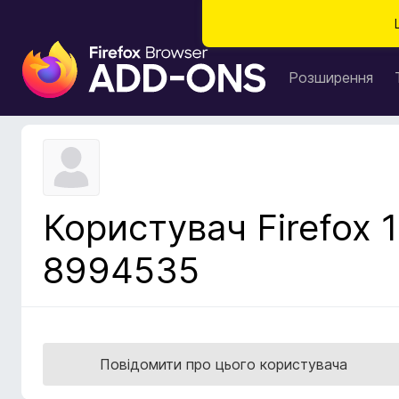
Д
о
Розширення
д
а
т
к
и
б
Користувач Firefox 1
р
а
8994535
у
з
е
р
а
Повідомити про цього користувача
F
i