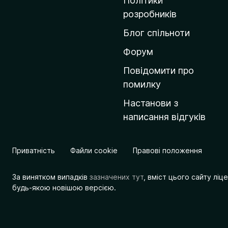
Політики
о
розробників
м
Блог спільноти
і
в
Форум
к
Повідомити про
у
помилку
M
Настанови з
o
написання відгуків
z
i
l
Приватність
Файли cookie
Правові положення
l
a
За винятком випадків
зазначених тут
, вміст цього сайту лі
будь-якою новішою версією.