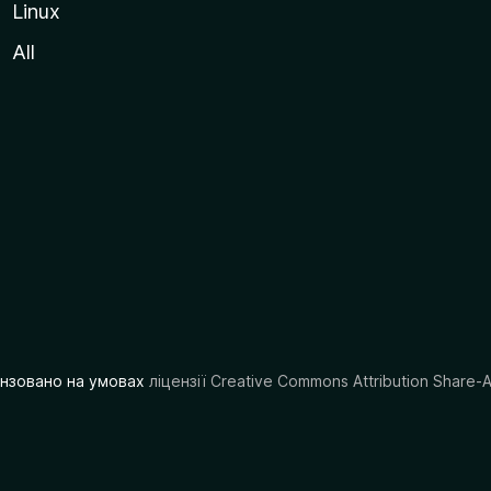
Linux
All
цензовано на умовах
ліцензії Creative Commons Attribution Share-A