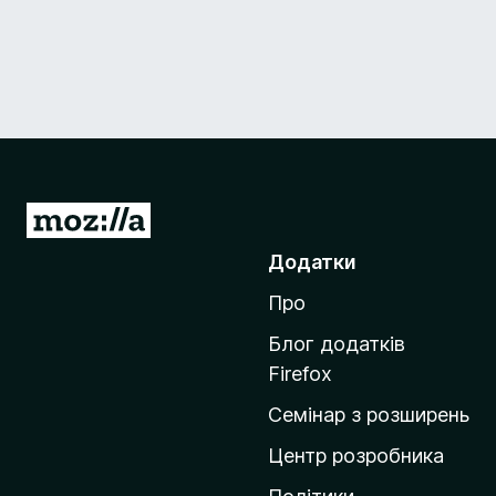
П
е
Додатки
р
Про
е
й
Блог додатків
т
Firefox
и
Семінар з розширень
н
а
Центр розробника
д