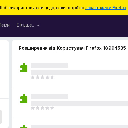
Щоб використовувати ці додатки потрібно
завантажити Firefox
.
Теми
Більше…
Розширення від Користувач Firefox 18994535
Щ
е
н
е
м
а
Щ
є
е
о
н
ц
е