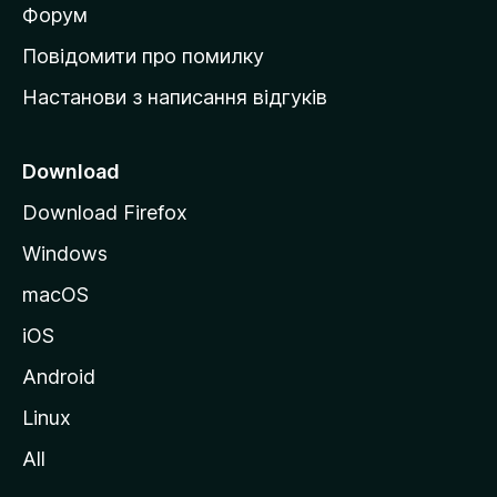
в
Форум
к
Повідомити про помилку
у
Настанови з написання відгуків
M
o
z
Download
i
Download Firefox
l
Windows
l
a
macOS
iOS
Android
Linux
All