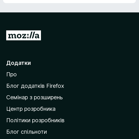
е
о
н
ц
е
і
м
н
а
о
є
П
к
о
е
ц
р
і
н
е
Додатки
о
й
к
Про
т
и
Блог додатків Firefox
н
Семінар з розширень
а
Центр розробника
д
о
Політики розробників
м
Блог спільноти
і