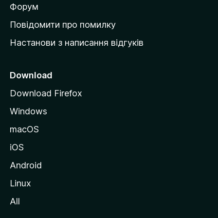
в
Форум
к
Повідомити про помилку
у
Настанови з написання відгуків
M
o
z
Download
i
Download Firefox
l
Windows
l
a
macOS
iOS
Android
Linux
All