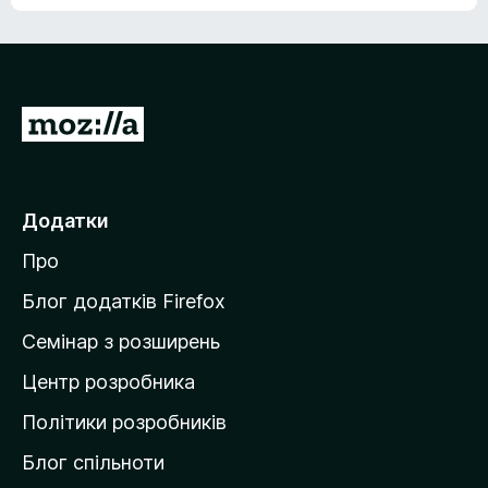
е
о
н
ц
е
і
м
н
а
о
є
П
к
о
е
ц
р
і
н
е
Додатки
о
й
к
Про
т
и
Блог додатків Firefox
н
Семінар з розширень
а
Центр розробника
д
о
Політики розробників
м
Блог спільноти
і