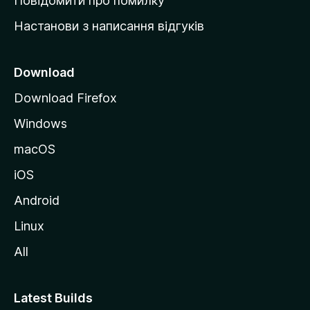
Повідомити про помилку
у
Настанови з написання відгуків
M
o
z
Download
i
Download Firefox
l
Windows
l
a
macOS
iOS
Android
Linux
All
Latest Builds