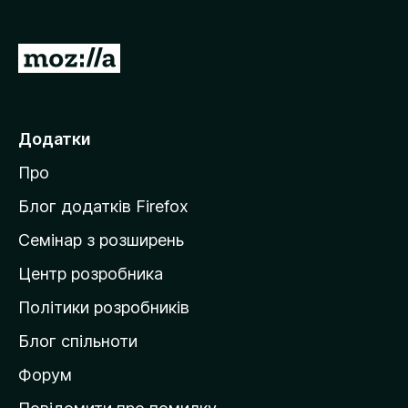
r
e
П
f
е
o
р
x
е
Додатки
й
Про
т
и
Блог додатків Firefox
н
Семінар з розширень
а
Центр розробника
д
о
Політики розробників
м
Блог спільноти
і
в
Форум
к