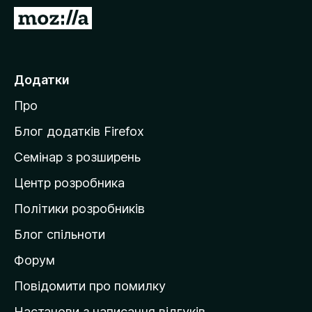
r
П
e
е
f
р
o
е
Додатки
x
й
Про
т
и
Блог додатків Firefox
н
Семінар з розширень
а
Центр розробника
д
о
Політики розробників
м
Блог спільноти
і
в
Форум
к
Повідомити про помилку
у
Настанови з написання відгуків