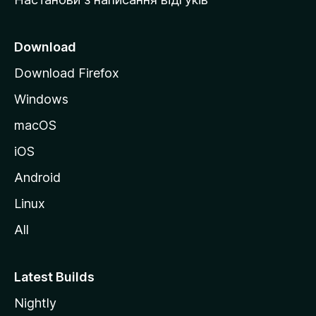
M
o
z
Download
i
Download Firefox
l
Windows
l
a
macOS
iOS
Android
Linux
All
Latest Builds
Nightly