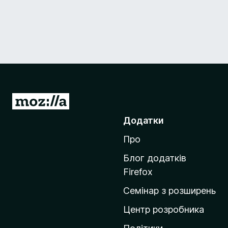
П
е
Додатки
р
Про
е
й
Блог додатків
т
Firefox
и
Семінар з розширень
н
а
Центр розробника
д