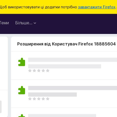
Щоб використовувати ці додатки потрібно
завантажити Firefox
.
Теми
Більше…
Розширення від Користувач Firefox 18885604
Щ
е
н
е
м
а
Щ
є
е
о
н
ц
е