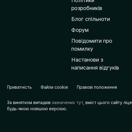
Політики
о
розробників
м
Блог спільноти
і
в
Форум
к
Повідомити про
у
помилку
M
Настанови з
o
написання відгуків
z
i
l
Приватність
Файли cookie
Правові положення
l
a
За винятком випадків
зазначених тут
, вміст цього сайту лі
будь-якою новішою версією.