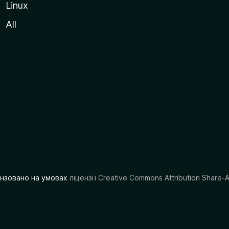
Linux
All
цензовано на умовах
ліцензії Creative Commons Attribution Share-A