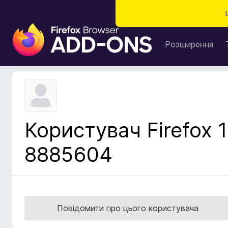
Д
о
Розширення
д
а
т
к
и
б
Користувач Firefox 1
р
а
8885604
у
з
е
р
а
Повідомити про цього користувача
F
i