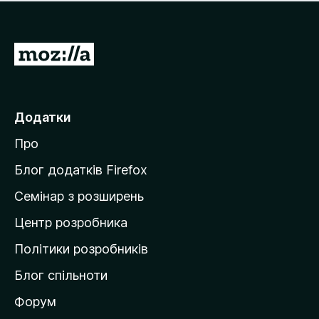
е
і
м
н
а
о
є
П
к
о
е
ц
р
і
н
е
Додатки
о
й
к
Про
т
и
Блог додатків Firefox
н
Семінар з розширень
а
Центр розробника
д
о
Політики розробників
м
Блог спільноти
і
в
Форум