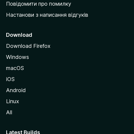
к
Повідомити про помилку
у
Настанови з написання відгуків
M
o
z
Download
i
Download Firefox
l
Windows
l
a
macOS
iOS
Android
Linux
All
Latest Builds