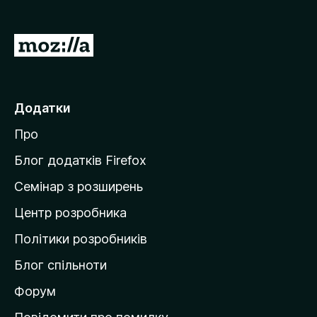
r
e
П
f
е
o
р
x
е
Додатки
й
Про
т
и
Блог додатків Firefox
н
Семінар з розширень
а
Центр розробника
д
о
Політики розробників
м
Блог спільноти
і
в
Форум
к