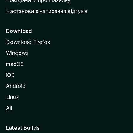
Повідомити про помилку
у
Настанови з написання відгуків
M
o
z
Download
i
Download Firefox
l
Windows
l
a
macOS
iOS
Android
Linux
All
Latest Builds