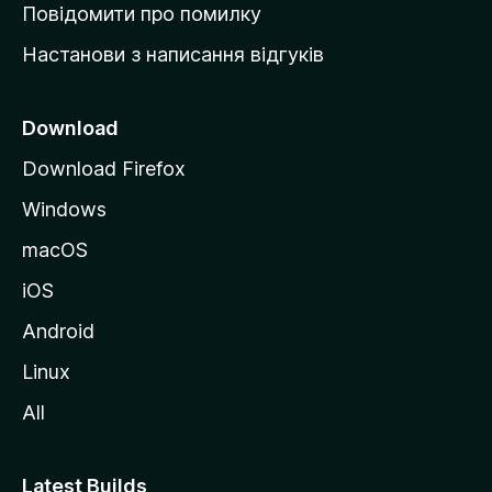
к
Повідомити про помилку
у
Настанови з написання відгуків
M
o
z
Download
i
Download Firefox
l
Windows
l
a
macOS
iOS
Android
Linux
All
Latest Builds