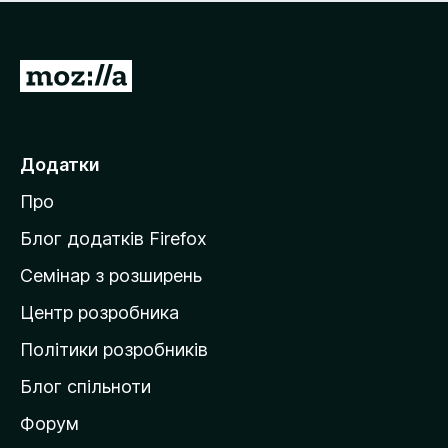
е
і
м
н
а
о
є
П
к
о
е
ц
р
і
н
е
Додатки
о
й
к
Про
т
и
Блог додатків Firefox
н
Семінар з розширень
а
Центр розробника
д
о
Політики розробників
м
Блог спільноти
і
в
Форум