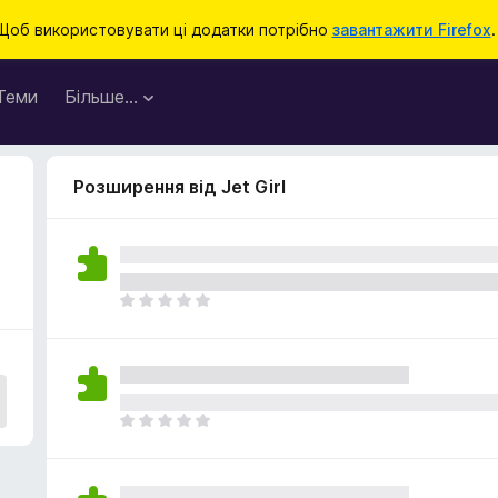
Щоб використовувати ці додатки потрібно
завантажити Firefox
.
Теми
Більше…
Розширення від Jet Girl
Щ
е
н
е
м
а
Щ
є
е
о
н
ц
е