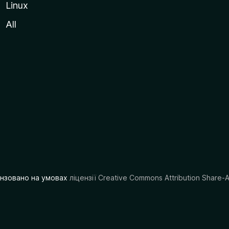
Linux
All
цензовано на умовах
ліцензії Creative Commons Attribution Share-A