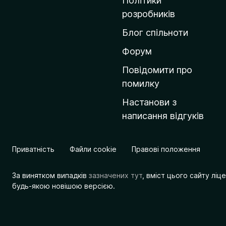
Політики
о
розробників
м
Блог спільноти
і
в
Форум
к
Повідомити про
у
помилку
M
Настанови з
o
написання відгуків
z
i
l
Приватність
Файли cookie
Правові положення
l
a
За винятком випадків
зазначених тут
, вміст цього сайту лі
будь-якою новішою версією.