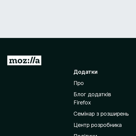
П
е
Додатки
р
Про
е
й
Блог додатків
т
Firefox
и
Семінар з розширень
н
а
Центр розробника
д