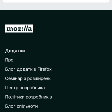
е
о
н
ц
е
і
м
н
а
о
є
П
к
о
е
ц
р
і
н
е
Додатки
о
й
к
Про
т
и
Блог додатків Firefox
н
Семінар з розширень
а
Центр розробника
д
о
Політики розробників
м
Блог спільноти
і