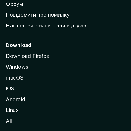
в
Форум
к
Повідомити про помилку
у
Настанови з написання відгуків
M
o
z
Download
i
Download Firefox
l
Windows
l
a
macOS
iOS
Android
Linux
All