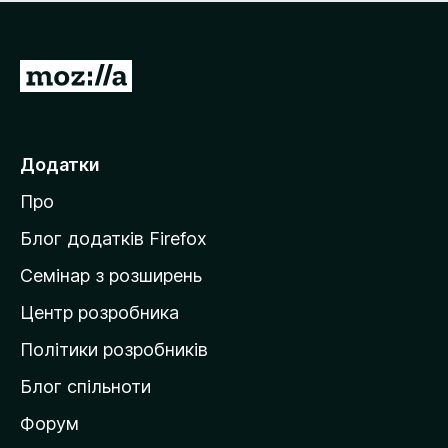
е
і
м
н
а
о
є
П
к
о
е
ц
р
і
н
е
Додатки
о
й
к
Про
т
и
Блог додатків Firefox
н
Семінар з розширень
а
Центр розробника
д
о
Політики розробників
м
Блог спільноти
і
в
Форум