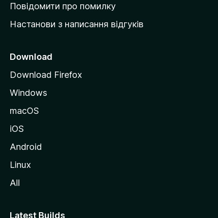
к
Повідомити про помилку
у
Настанови з написання відгуків
M
o
z
Download
i
Download Firefox
l
Windows
l
a
macOS
iOS
Android
Linux
All
Latest Builds