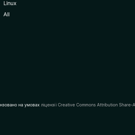
Linux
All
цензовано на умовах
ліцензії Creative Commons Attribution Share-A