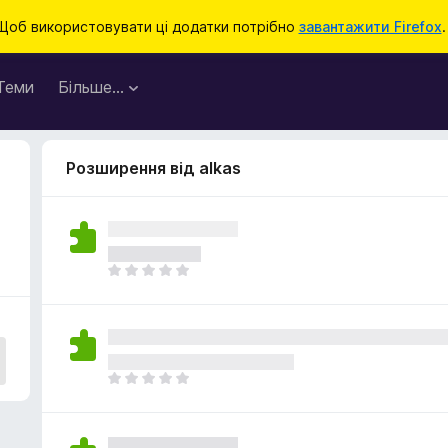
Щоб використовувати ці додатки потрібно
завантажити Firefox
.
Теми
Більше…
Розширення від alkas
Щ
е
н
е
м
а
Щ
є
е
о
н
ц
е