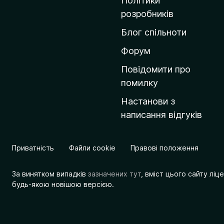
Політики
о
розробників
м
Блог спільноти
і
в
Форум
к
Повідомити про
у
помилку
M
Настанови з
o
написання відгуків
z
i
l
Приватність
Файли cookie
Правові положення
l
a
За винятком випадків
зазначених тут
, вміст цього сайту лі
будь-якою новішою версією.