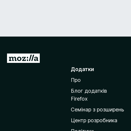
П
е
Додатки
р
Про
е
й
Блог додатків
т
Firefox
и
Семінар з розширень
н
а
Центр розробника
д