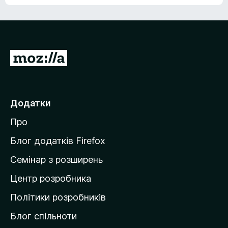
е
о
н
ц
е
і
м
н
а
о
є
П
к
о
е
ц
р
і
н
е
Додатки
о
й
к
Про
т
и
Блог додатків Firefox
н
Семінар з розширень
а
Центр розробника
д
о
Політики розробників
м
Блог спільноти
і