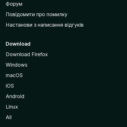
в
Форум
к
Повідомити про помилку
у
Настанови з написання відгуків
M
o
z
Download
i
Download Firefox
l
Windows
l
a
macOS
iOS
Android
Linux
All