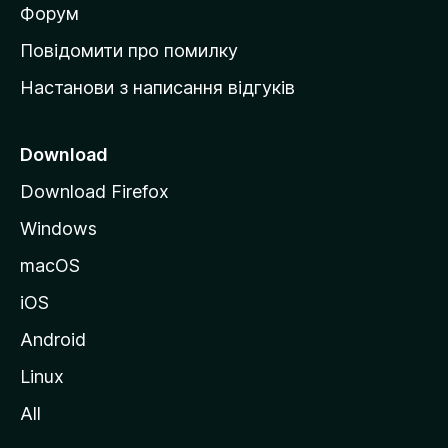
в
Форум
к
Повідомити про помилку
у
Настанови з написання відгуків
M
o
z
Download
i
Download Firefox
l
Windows
l
a
macOS
iOS
Android
Linux
All