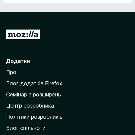
е
о
н
ц
е
і
м
н
а
о
є
П
к
о
е
ц
р
і
н
е
Додатки
о
й
к
Про
т
и
Блог додатків Firefox
н
Семінар з розширень
а
Центр розробника
д
о
Політики розробників
м
Блог спільноти
і